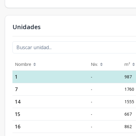
Unidades
Nombre
Niv.
m²
1
-
987
7
-
1760
14
-
1555
15
-
667
16
-
862