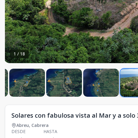
1
/
18
Solares con fabulosa vista al Mar y a sol
Abreu
,
Cabrera
DESDE
HASTA