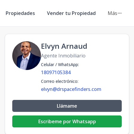
Propiedades
Vender tu Propiedad
Más
Elvyn Arnaud
Agente Inmobiliario
Celular / WhatsApp
:
18097105384
Correo electrónico
:
elvyn@drspacefinders.com
Llámame
Escribeme por Whatsapp