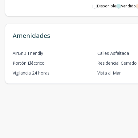
36
-
554
Disponible
Vendido
5B
-
1971
3B
-
2208
Amenidades
6B
-
2360
AirBnB Friendly
Calles Asfaltada
7B
-
1764
Portón Eléctrico
Residencial Cerrado
8B
-
1441
Vigilancia 24 horas
Vista al Mar
10B
-
689
9B
-
2243
11B
-
709
12B
-
591
13B
-
428