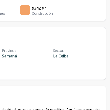
9342
M²
ueo
Construcción
Provincia
:
Sector
:
Samaná
La Ceiba
 claridad, pureza y energía positiva, Aquí, cada espacio