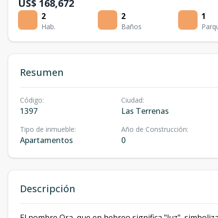
US$ 168,672
2
2
1
Hab.
Baños
Parq
Resumen
Código
:
Ciudad
:
1397
Las Terrenas
Tipo de inmueble
:
Año de Construcción
:
Apartamentos
0
Descripción
El nombre Ora, que en hebreo significa "luz", simboliza