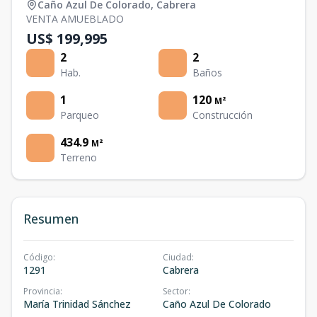
Caño Azul De Colorado
,
Cabrera
VENTA AMUEBLADO
US$ 199,995
2
2
Hab.
Baños
1
120
M²
Parqueo
Construcción
434.9
M²
Terreno
Resumen
Código
:
Ciudad
:
1291
Cabrera
Provincia
:
Sector
:
María Trinidad Sánchez
Caño Azul De Colorado