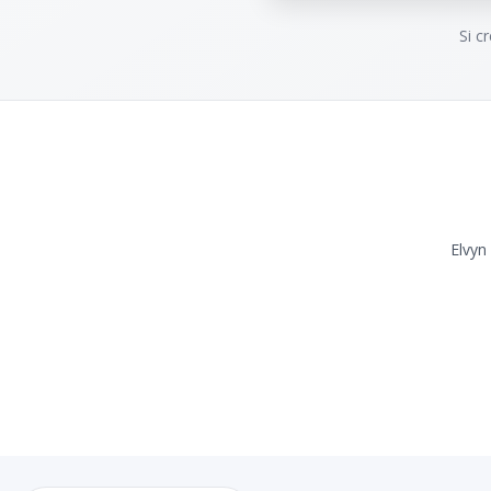
Si c
Elvyn