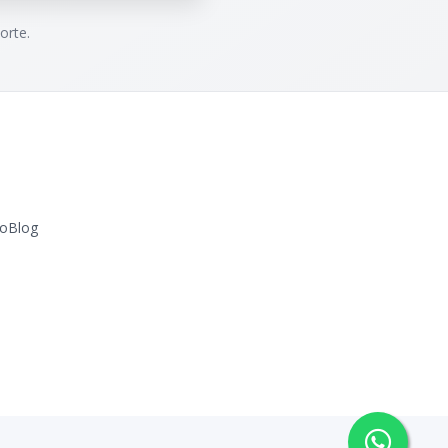
orte.
o
Blog