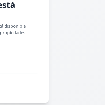
está
tá disponible
 propiedades