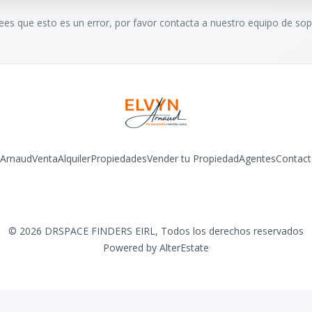
rees que esto es un error, por favor contacta a nuestro equipo de sop
 Arnaud
Venta
Alquiler
Propiedades
Vender tu Propiedad
Agentes
Contact
Facebook
Instagram
LinkedIn
YouTube
©
2026
DRSPACE FINDERS EIRL
,
Todos los derechos reservados
Powered by
AlterEstate