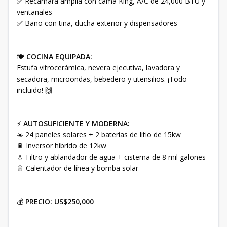
✅ Recámara amplia con cama King, A/C de 24,000 BTU y
ventanales
✅ Baño con tina, ducha exterior y dispensadores
🍽️
COCINA EQUIPADA:
Estufa vitrocerámica, nevera ejecutiva, lavadora y
secadora, microondas, bebedero y utensilios. ¡Todo
incluido! 🙌
⚡
AUTOSUFICIENTE Y MODERNA:
☀️ 24 paneles solares + 2 baterías de litio de 15kw
🔋 Inversor híbrido de 12kw
💧 Filtro y ablandador de agua + cisterna de 8 mil galones
🚿 Calentador de línea y bomba solar
💰
PRECIO: US$250,000