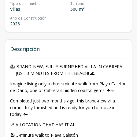
Tipo de inmueble
:
Terreno
:
Villas
500 m²
Año de Construcción
:
2026
Descripción
🏝️ BRAND-NEW, FULLY FURNISHED VILLA IN CABRERA
— JUST 3 MINUTES FROM THE BEACH! 🌊
Imagine living only a three-minute walk from Playa Caletón
de Darío, one of Cabrera’s hidden coastal gems. 🐠✨
Completed just two months ago, this brand-new villa
comes fully furnished and is ready for you to move in
today. 🔑
📍 A LOCATION THAT HAS IT ALL:
🏖️ 3-minute walk to Playa Caletón