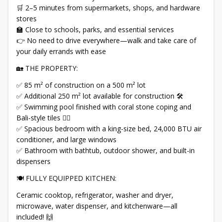
🛒 2–5 minutes from supermarkets, shops, and hardware
stores
🏫 Close to schools, parks, and essential services
👉 No need to drive everywhere—walk and take care of
your daily errands with ease
🏡 THE PROPERTY:
✅ 85 m² of construction on a 500 m² lot
✅ Additional 250 m² lot available for construction 🛠️
✅ Swimming pool finished with coral stone coping and
Bali-style tiles 🏊‍♂️
✅ Spacious bedroom with a king-size bed, 24,000 BTU air
conditioner, and large windows
✅ Bathroom with bathtub, outdoor shower, and built-in
dispensers
🍽️ FULLY EQUIPPED KITCHEN:
Ceramic cooktop, refrigerator, washer and dryer,
microwave, water dispenser, and kitchenware—all
included! 🙌