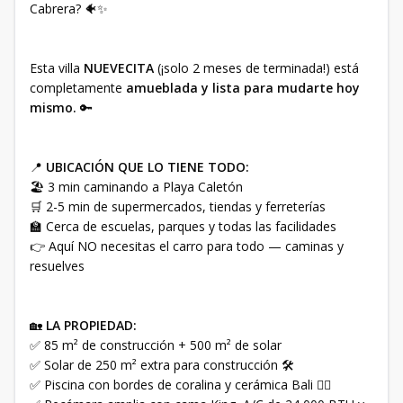
Cabrera? 🐠✨
Esta villa
NUEVECITA
(¡solo 2 meses de terminada!) está
completamente
amueblada y lista para mudarte hoy
mismo.
🔑
📍
UBICACIÓN QUE LO TIENE TODO:
🏖️ 3 min caminando a Playa Caletón
🛒 2-5 min de supermercados, tiendas y ferreterías
🏫 Cerca de escuelas, parques y todas las facilidades
👉 Aquí NO necesitas el carro para todo — caminas y
resuelves
🏡
LA PROPIEDAD:
✅ 85 m² de construcción + 500 m² de solar
✅ Solar de 250 m² extra para construcción 🛠️
✅ Piscina con bordes de coralina y cerámica Bali 🏊‍♂️