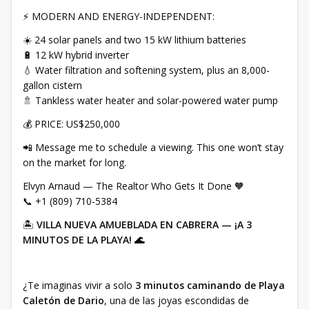
⚡ MODERN AND ENERGY-INDEPENDENT:
☀️ 24 solar panels and two 15 kW lithium batteries
🔋 12 kW hybrid inverter
💧 Water filtration and softening system, plus an 8,000-
gallon cistern
🚿 Tankless water heater and solar-powered water pump
💰 PRICE: US$250,000
📲 Message me to schedule a viewing. This one won’t stay
on the market for long.
Elvyn Arnaud — The Realtor Who Gets It Done 🧡
📞 +1 (809) 710-5384
🏝️
VILLA NUEVA AMUEBLADA EN CABRERA — ¡A 3
MINUTOS DE LA PLAYA! 🌊
¿Te imaginas vivir a solo
3 minutos caminando de Playa
Caletón de Dario
, una de las joyas escondidas de