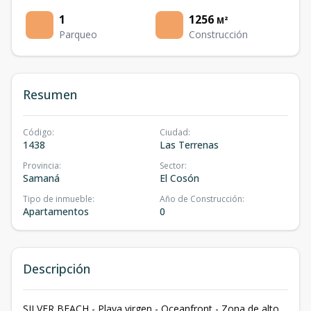
1
1256
M²
Parqueo
Construcción
Resumen
Código
:
Ciudad
:
1438
Las Terrenas
Provincia
:
Sector
:
Samaná
El Cosón
Tipo de inmueble
:
Año de Construcción
:
Apartamentos
0
Descripción
SILVER BEACH - Playa virgen - Oceanfront - Zona de alto